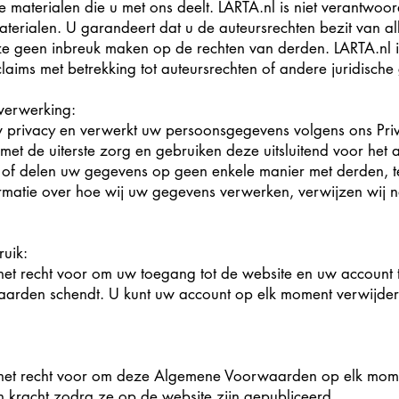
e materialen die u met ons deelt. LARTA.nl is niet verantwoord
aterialen. U garandeert dat u de auteursrechten bezit van a
e geen inbreuk maken op de rechten van derden. LARTA.nl is
laims met betrekking tot auteursrechten of andere juridische 
verwerking:
w privacy en verwerkt uw persoonsgegevens volgens ons Pri
t de uiterste zorg en gebruiken deze uitsluitend voor het
 of delen uw gegevens op geen enkele manier met derden, te
rmatie over hoe wij uw gegevens verwerken, verwijzen wij 
uik:
het recht voor om uw toegang tot de website en uw account 
rden schendt. U kunt uw account op elk moment verwijder
 het recht voor om deze Algemene Voorwaarden op elk mome
 kracht zodra ze op de website zijn gepubliceerd.