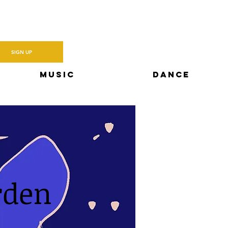
A community
About
SIGN UP
Music
Dance
rden