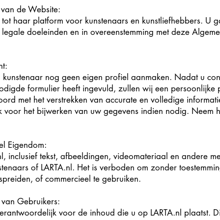
 van de Website:
 tot haar platform voor kunstenaars en kunstliefhebbers. U
or legale doeleinden en in overeenstemming met deze Alge
nt:
 kunstenaar nog geen eigen profiel aanmaken. Nadat u cont
igde formulier heeft ingevuld, zullen wij een persoonlijke
d met het verstrekken van accurate en volledige informatie 
k voor het bijwerken van uw gegevens indien nodig. Neem h
eel Eigendom:
l, inclusief tekst, afbeeldingen, videomateriaal en andere m
stenaars of LARTA.nl. Het is verboden om zonder toestemmi
spreiden, of commercieel te gebruiken.
 van Gebruikers:
erantwoordelijk voor de inhoud die u op LARTA.nl plaatst. D