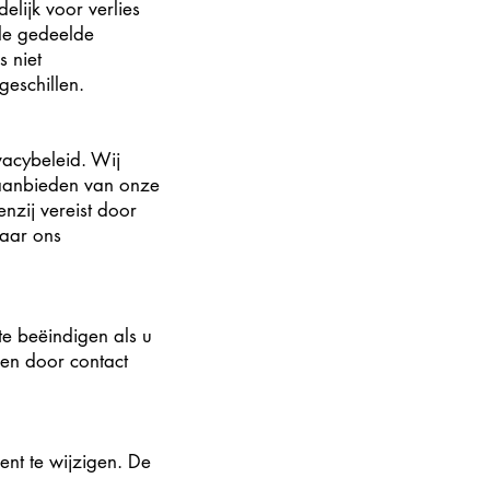
elijk voor verlies
lle gedeelde
 niet
geschillen.
vacybeleid. Wij
 aanbieden van onze
nzij vereist door
naar ons
te beëindigen als u
en door contact
nt te wijzigen. De