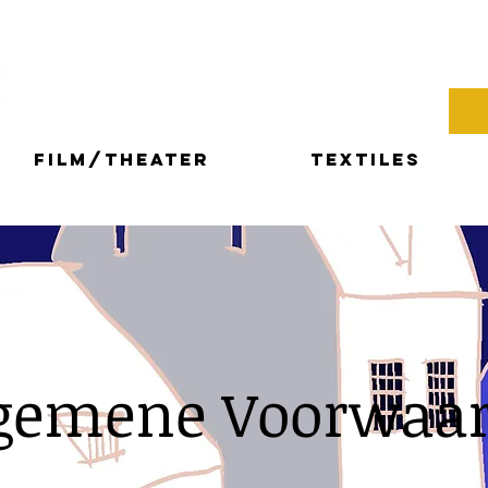
LART
Photos & Videos
Interviews
Film/Theater
Textiles
gemene Voorwaa