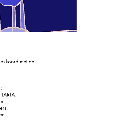
 akkoord met de
:
r LARTA.
rm.
ers.
en.